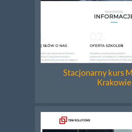
Stacjonarny kurs M
Krakowie