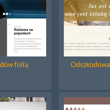
dów folią
Odszkodowan