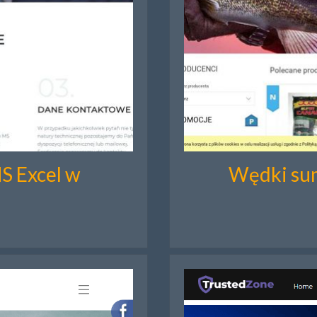
S Excel w
Wędki sum