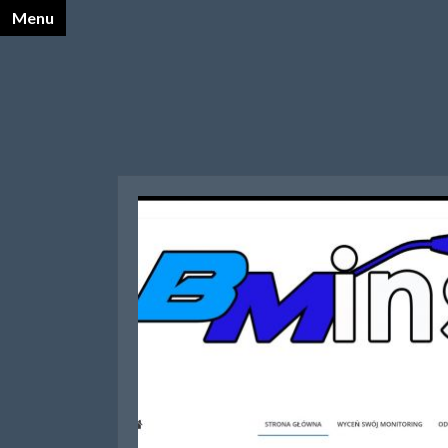
Menu
X
Katalog Opalnet
Biznes i ekonomia
Dom
Firmy wg branż
Motoryzacja
Sport i turystyka
Zdrowie i uroda