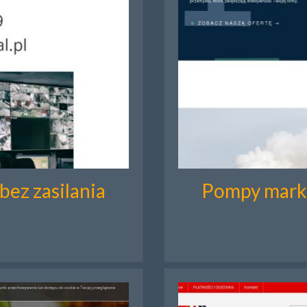
ez zasilania
Pompy marki