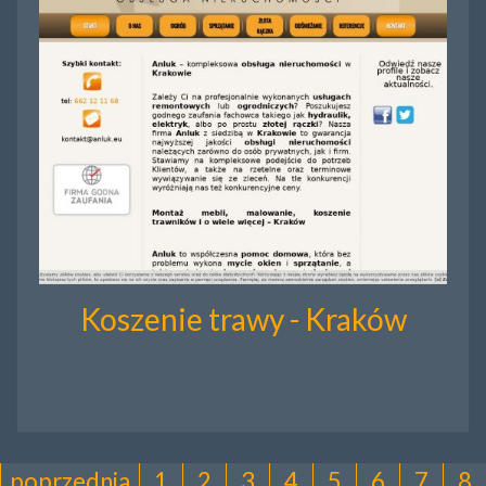
Koszenie trawy - Kraków
poprzednia
1
2
3
4
5
6
7
8