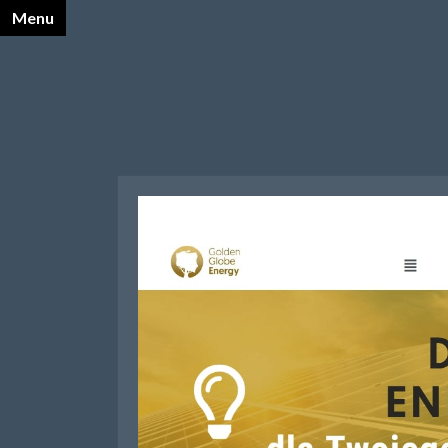
Menu
X
Katalog Opalnet
Biznes i ekonomia
Dom
Firmy wg branż
Motoryzacja
Sport i turystyka
Zdrowie i uroda