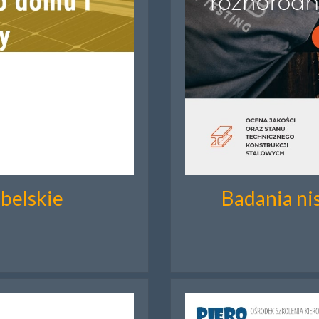
ubelskie
Badania nis