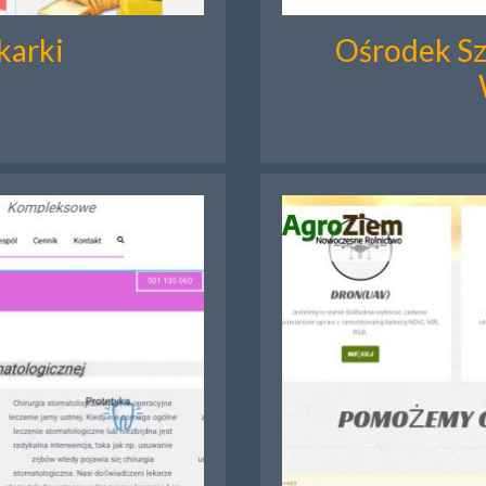
karki
Ośrodek Sz