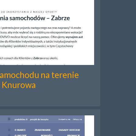
amochodu na terenie
Knurowa