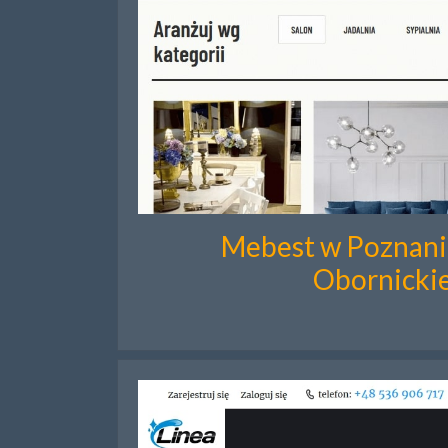
Mebest w Poznaniu
Obornickie