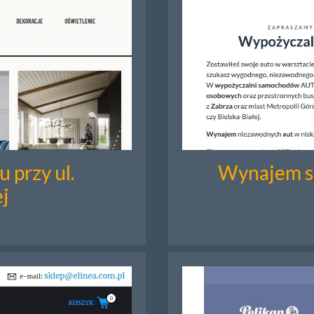
 przy ul.
Wynajem s
j