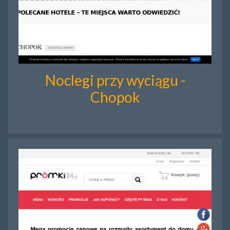
Noclegi przy wyciągu -
Chopok