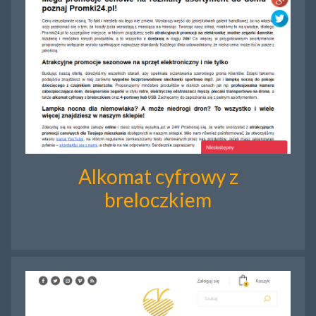
Alkomat cyfrowy z
breloczkiem