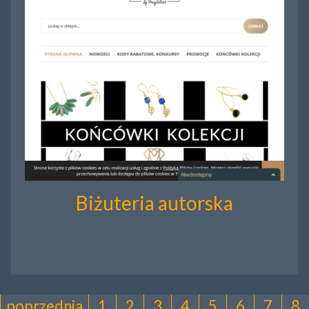
Biżuteria autorska
poprzednia
1
2
3
4
5
6
7
8