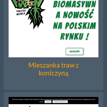
Mieszanka traw z
koniczyną