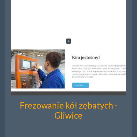
Frezowanie kół zębatych -
Gliwice