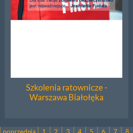
Szkolenia ratownicze -
Warszawa Białołęka
poprzednia
1
2
3
4
5
6
7
8