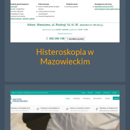
Histeroskopia w
Mazowieckim