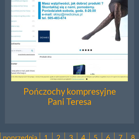
Pończochy kompresyjne
Pani Teresa
poprzednia
1
2
3
4
5
6
7
8