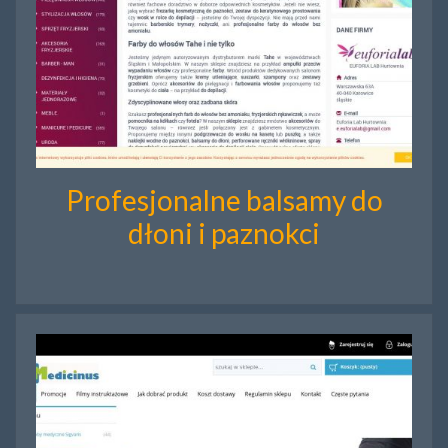
Profesjonalne balsamy do
dłoni i paznokci