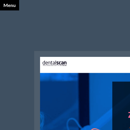
Menu
X
Katalog Opalnet
Biznes i ekonomia
Dom
Firmy wg branż
Motoryzacja
Sport i turystyka
Zdrowie i uroda