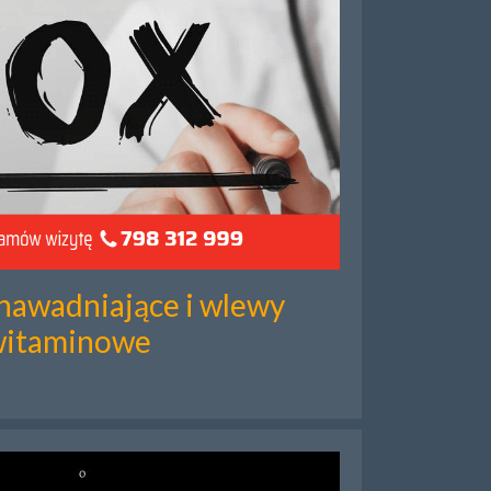
nawadniające i wlewy
itaminowe