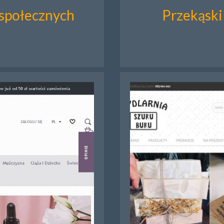
 społecznych
Przekąski