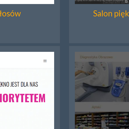
włosów
Salon pię