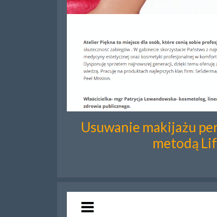
Usuwanie makijażu p
metodą Lif