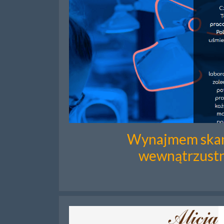
Wynajmem ska
wewnątrzust