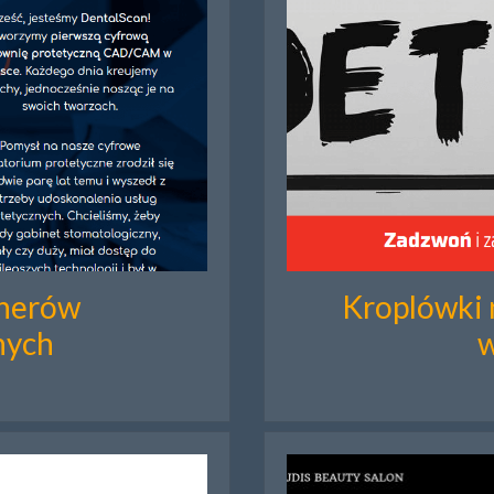
nerów
Kroplówki 
nych
w