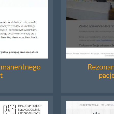
ermanentnego
Rezonan
t
pacj