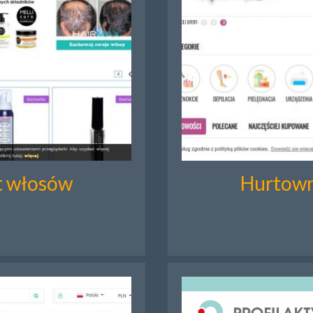
t włosów
Hurtowni