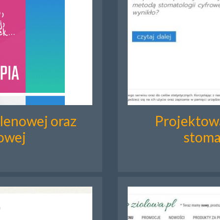
tlenowej oraz
Projektow
rowej
stoma