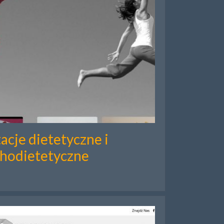
acje dietetyczne i
hodietetyczne