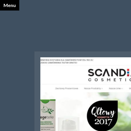
Menu
X
Katalog Opalnet
Biznes i ekonomia
Dom
Firmy wg branż
Motoryzacja
Sport i turystyka
Zdrowie i uroda