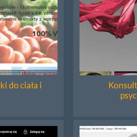
i do ciała i
Konsult
psyc