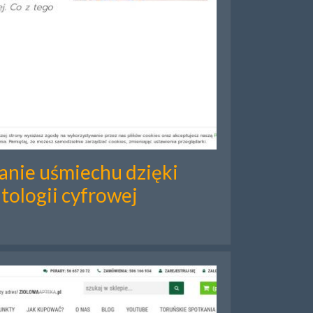
anie uśmiechu dzięki
tologii cyfrowej