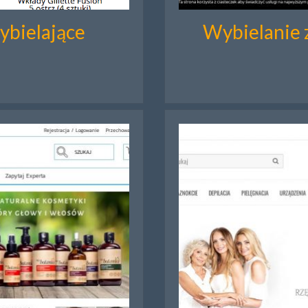
ybielające
Wybielanie 