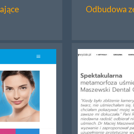
ające
Odbudowa zę