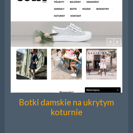
Botki damskie na ukrytym
koturnie