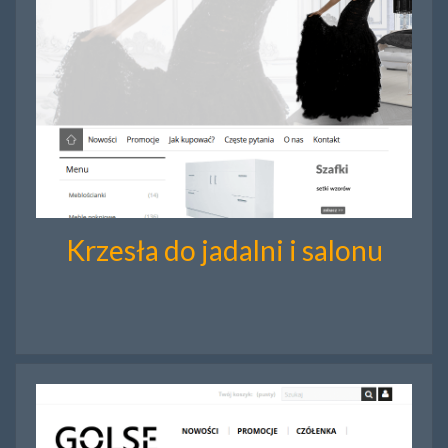
Krzesła do jadalni i salonu