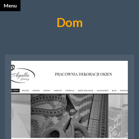
Menu
X
Dom
Katalog Opalnet
Biznes i ekonomia
Dom
Firmy wg branż
Motoryzacja
Sport i turystyka
Zdrowie i uroda