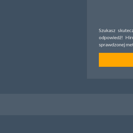
Szukasz skutec
odpowiedź! Hir
sprawdzonej met