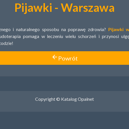
Pijawki - Warszawa
znego i naturalnego sposobu na poprawę zdrowia?
Pijawki 
udoterapia pomaga w leczeniu wielu schorzeń i przynosi ulgę
odzie!
arrow_back
Powrót
Copyright © Katalog Opalnet