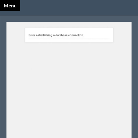
Menu
X
Katalog Opalnet
Biznes i ekonomia
Dom
Firmy wg branż
Motoryzacja
Sport i turystyka
Zdrowie i uroda