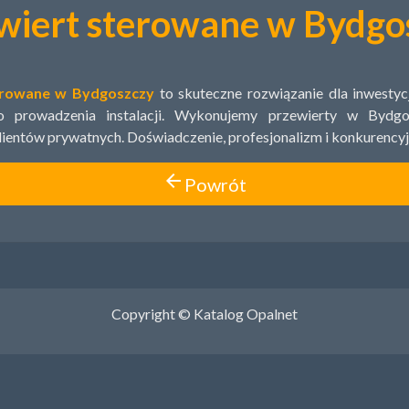
wiert sterowane w Bydgo
erowane w Bydgoszczy
to skuteczne rozwiązanie dla inwesty
 prowadzenia instalacji. Wykonujemy przewierty w Bydgos
ientów prywatnych. Doświadczenie, profesjonalizm i konkurencyj
arrow_back
Powrót
Copyright © Katalog Opalnet