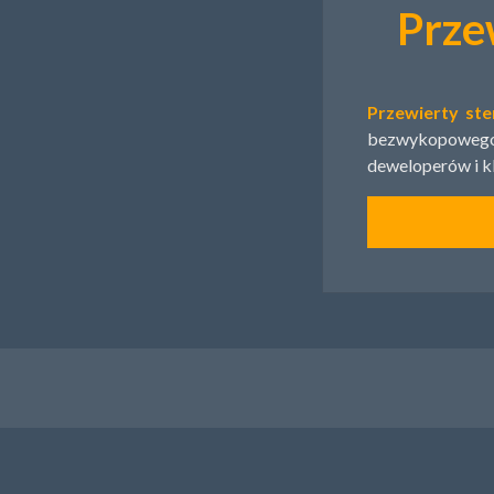
Prze
Przewierty st
bezwykopowego
deweloperów i kl