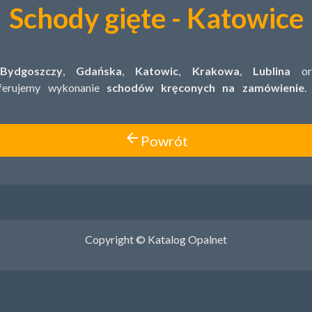
Schody gięte - Katowice
m
Bydgoszczy
,
Gdańska
,
Katowic
,
Krakowa
,
Lublina
ora
oferujemy wykonanie
schodów kręconych na zamówienie
.
arrow_back
Powrót
Copyright © Katalog Opalnet