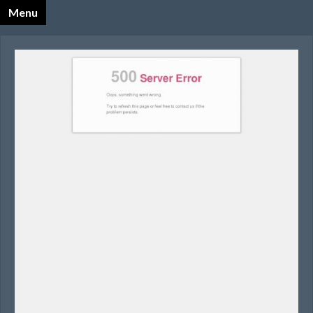
Menu
X
Katalog Opalnet
Biznes i ekonomia
Dom
Firmy wg branż
Motoryzacja
Sport i turystyka
Zdrowie i uroda