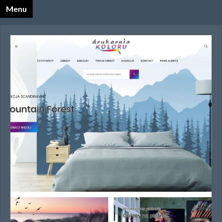
Menu
X
Katalog Opalnet
Biznes i ekonomia
Dom
Firmy wg branż
Motoryzacja
Sport i turystyka
Zdrowie i uroda