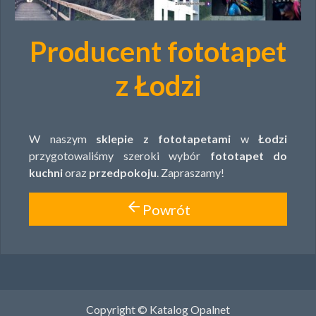
Producent fototapet
z Łodzi
W naszym
sklepie z fototapetami
w
Łodzi
przygotowaliśmy szeroki wybór
fototapet do
kuchni
oraz
przedpokoju
. Zapraszamy!
arrow_back
Powrót
Copyright © Katalog Opalnet