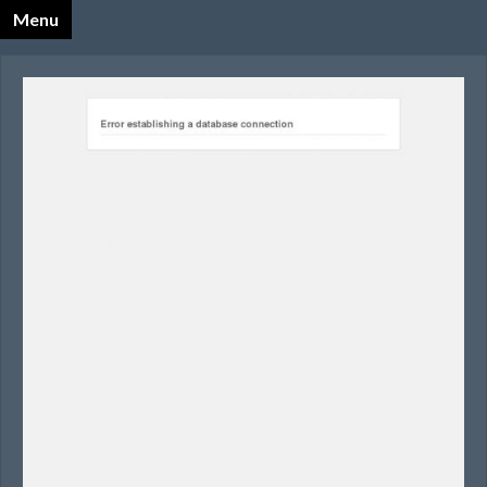
Menu
X
Katalog Opalnet
Biznes i ekonomia
Dom
Firmy wg branż
Motoryzacja
Sport i turystyka
Zdrowie i uroda