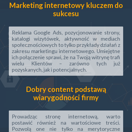
Marketing internetowy kluczem do
sukcesu
Reklama Google Ads, pozycjonowanie strony,
katalogi wizytówek, aktywność w mediach
społecznościowych to tylko przykłady działań z
zakresu marketingu internetowego. Umiejętne
ich połączenie sprawi, że na Twoją witrynę trafi
wielu Klientów – zarówno tych już
pozyskanych, jak i potencjalnych.
Dobry content podstawą
wiarygodności firmy
Prowadząc stronę internetową, warto
postawić również na wartościowe treści.
Pozwolą one nie tylko na merytoryczne