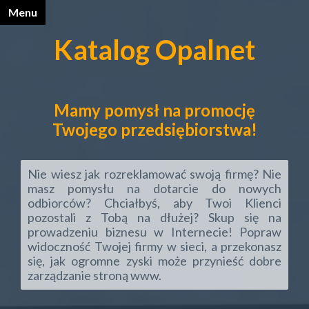
Menu
X
Katalog Opalnet
Katalog Opalnet
Biznes i ekonomia
Mamy pomysł na promocję
Dom
Twojego przedsiębiorstwa!
Firmy wg branż
Nie wiesz jak rozreklamować swoją firmę? Nie
masz pomysłu na dotarcie do nowych
Motoryzacja
odbiorców? Chciałbyś, aby Twoi Klienci
pozostali z Tobą na dłużej? Skup się na
Sport i turystyka
prowadzeniu biznesu w Internecie! Popraw
widoczność Twojej firmy w sieci, a przekonasz
Zdrowie i uroda
się, jak ogromne zyski może przynieść dobre
zarządzanie stroną www.